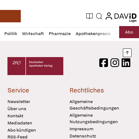
login
login
Aktuelle Ausgabe
Suche
Deutsche Apotheker Zeitung
Profil
Daz
Abo
Politik
Wirtschaft
Pharmazie
Apothekenpraxis
Recht
Sp
öffnen
Pur
Abo
öffnen
Nach
Deutscher Apotheker Verlag Logo
Facebook
Instagram
LinkedI
Service
Rechtliches
Newsletter
Allgemeine
Geschäftsbedingungen
Über uns
Allgemeine
Kontakt
Nutzungsbedingungen
Mediadaten
Impressum
Abo kündigen
Datenschutz
RSS-Feed