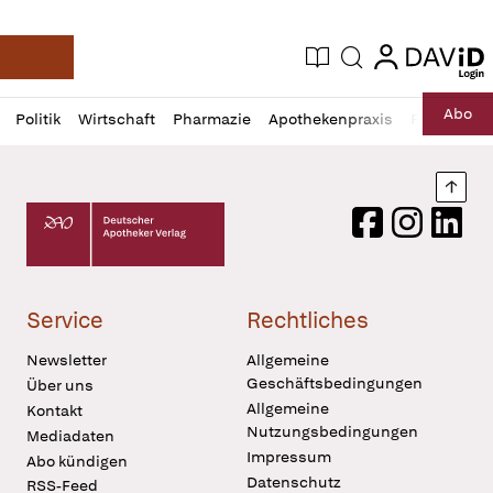
login
login
Aktuelle Ausgabe
Suche
Deutsche Apotheker Zeitung
Profil
Daz
Abo
Politik
Wirtschaft
Pharmazie
Apothekenpraxis
Recht
Sp
öffnen
Pur
Abo
öffnen
Nach
Deutscher Apotheker Verlag Logo
Facebook
Instagram
LinkedI
Service
Rechtliches
Newsletter
Allgemeine
Geschäftsbedingungen
Über uns
Allgemeine
Kontakt
Nutzungsbedingungen
Mediadaten
Impressum
Abo kündigen
Datenschutz
RSS-Feed