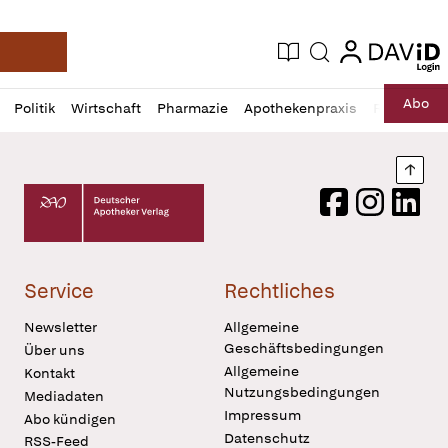
login
login
Aktuelle Ausgabe
Suche
Deutsche Apotheker Zeitung
Profil
Daz
Abo
Politik
Wirtschaft
Pharmazie
Apothekenpraxis
Recht
Sp
öffnen
Pur
Abo
öffnen
Nach
Deutscher Apotheker Verlag Logo
Facebook
Instagram
LinkedI
Service
Rechtliches
Newsletter
Allgemeine
Geschäftsbedingungen
Über uns
Allgemeine
Kontakt
Nutzungsbedingungen
Mediadaten
Impressum
Abo kündigen
Datenschutz
RSS-Feed