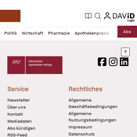
login
login
Aktuelle Ausgabe
Suche
Deutsche Apotheker Zeitung
Profil
Daz
Abo
Politik
Wirtschaft
Pharmazie
Apothekenpraxis
Recht
Sp
öffnen
Pur
Abo
öffnen
Nach
Deutscher Apotheker Verlag Logo
Facebook
Instagram
LinkedI
Service
Rechtliches
Newsletter
Allgemeine
Geschäftsbedingungen
Über uns
Allgemeine
Kontakt
Nutzungsbedingungen
Mediadaten
Impressum
Abo kündigen
Datenschutz
RSS-Feed