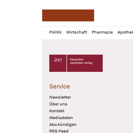
Deutsche Apotheker Ze
Profil
Daz
Politik
Wirtschaft
Pharmazie
Apothe
öffnen
Pur
Abo
öffnen
Deutscher Apotheker Verlag Logo
Service
Newsletter
Über uns
Kontakt
Mediadaten
Abo kündigen
RSS-Feed