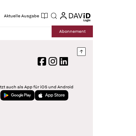
ogin
login
Aktuelle Ausgabe
Suche
Abo
nnement
Nach oben springen
Facebook
Instagram
LinkedIn
tzt auch als App für iOS und Android
Jetzt bei Google Play
Laden im App Store