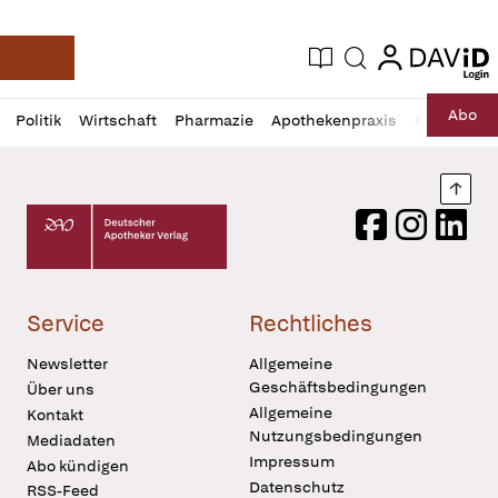
login
login
Aktuelle Ausgabe
Suche
Deutsche Apotheker Zeitung
Profil
Daz
Abo
Politik
Wirtschaft
Pharmazie
Apothekenpraxis
Recht
Sp
öffnen
Pur
Abo
öffnen
Nach
Deutscher Apotheker Verlag Logo
Facebook
Instagram
LinkedI
Service
Rechtliches
Newsletter
Allgemeine
Geschäftsbedingungen
Über uns
Allgemeine
Kontakt
Nutzungsbedingungen
Mediadaten
Impressum
Abo kündigen
Datenschutz
RSS-Feed