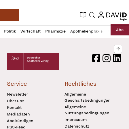
login
login
Aktuelle Ausgabe
Suche
Deutsche Apotheker Zeitung
Profil
Daz
Abo
Politik
Wirtschaft
Pharmazie
Apothekenpraxis
Recht
Sp
öffnen
Pur
Abo
öffnen
Nach
Deutscher Apotheker Verlag Logo
Facebook
Instagram
LinkedI
Service
Rechtliches
Newsletter
Allgemeine
Geschäftsbedingungen
Über uns
Allgemeine
Kontakt
Nutzungsbedingungen
Mediadaten
Impressum
Abo kündigen
Datenschutz
RSS-Feed