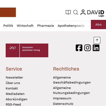
login
login
Aktuelle Ausgabe
Suche
Deutsche Apotheker Zeitung
Profil
Daz
Abo
Politik
Wirtschaft
Pharmazie
Apothekenpraxis
Recht
Sp
öffnen
Pur
Abo
öffnen
Nach
Deutscher Apotheker Verlag Logo
Facebook
Instagram
LinkedI
Service
Rechtliches
Newsletter
Allgemeine
Geschäftsbedingungen
Über uns
Allgemeine
Kontakt
Nutzungsbedingungen
Mediadaten
Impressum
Abo kündigen
Datenschutz
RSS-Feed