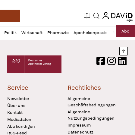
login
login
Aktuelle Ausgabe
Suche
Deutsche Apotheker Zeitung
Profil
Daz
Abo
Politik
Wirtschaft
Pharmazie
Apothekenpraxis
Recht
Sp
öffnen
Pur
Abo
öffnen
Nach
Deutscher Apotheker Verlag Logo
Facebook
Instagram
LinkedI
Service
Rechtliches
Newsletter
Allgemeine
Geschäftsbedingungen
Über uns
Allgemeine
Kontakt
Nutzungsbedingungen
Mediadaten
Impressum
Abo kündigen
Datenschutz
RSS-Feed