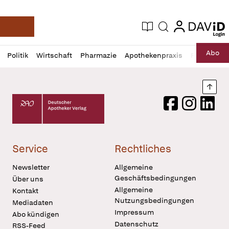
login
login
Aktuelle Ausgabe
Suche
Deutsche Apotheker Zeitung
Profil
Daz
Abo
Politik
Wirtschaft
Pharmazie
Apothekenpraxis
Recht
Sp
öffnen
Pur
Abo
öffnen
Nach
Deutscher Apotheker Verlag Logo
Facebook
Instagram
LinkedI
Service
Rechtliches
Newsletter
Allgemeine
Geschäftsbedingungen
Über uns
Allgemeine
Kontakt
Nutzungsbedingungen
Mediadaten
Impressum
Abo kündigen
Datenschutz
RSS-Feed