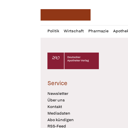
Deutsche Apotheker Ze
Profil
Daz
Politik
Wirtschaft
Pharmazie
Apothe
öffnen
Pur
Abo
öffnen
Deutscher Apotheker Verlag Logo
Service
Newsletter
Über uns
Kontakt
Mediadaten
Abo kündigen
RSS-Feed