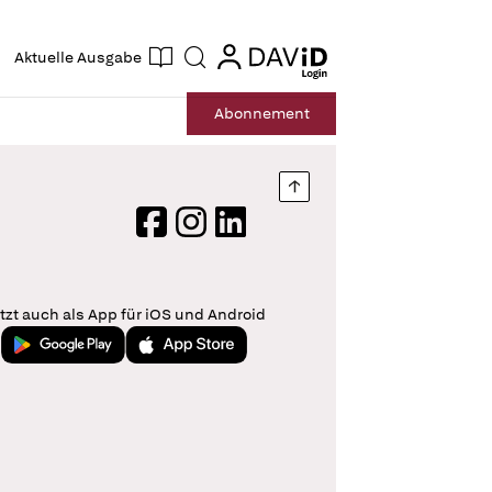
ogin
login
Aktuelle Ausgabe
Suche
Abo
nnement
Nach oben springen
Facebook
Instagram
LinkedIn
tzt auch als App für iOS und Android
Jetzt bei Google Play
Laden im App Store