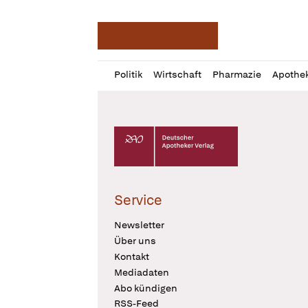
Deutsche Apotheker Ze
Profil
Daz
Politik
Wirtschaft
Pharmazie
Apothe
öffnen
Pur
Abo
öffnen
Deutscher Apotheker Verlag Logo
Service
Newsletter
Über uns
Kontakt
Mediadaten
Abo kündigen
RSS-Feed