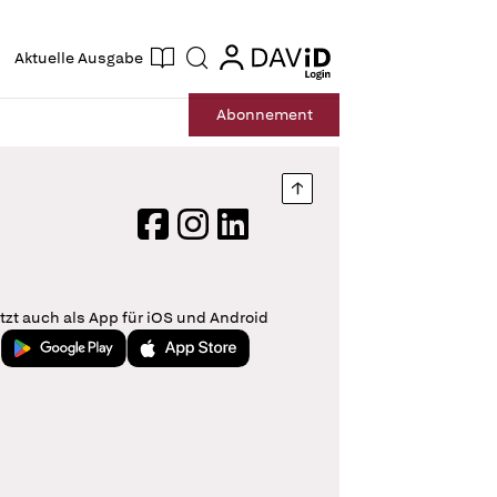
ogin
login
Aktuelle Ausgabe
Suche
Abo
nnement
Nach oben springen
Facebook
Instagram
LinkedIn
tzt auch als App für iOS und Android
Jetzt bei Google Play
Laden im App Store