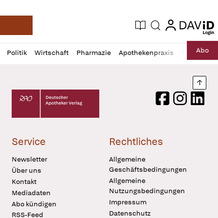
login
login
Aktuelle Ausgabe
Suche
Deutsche Apotheker Zeitung
Profil
Daz
Abo
Politik
Wirtschaft
Pharmazie
Apothekenpraxis
Recht
Sp
öffnen
Pur
Abo
öffnen
Nach
Deutscher Apotheker Verlag Logo
Facebook
Instagram
LinkedI
Service
Rechtliches
Newsletter
Allgemeine
Geschäftsbedingungen
Über uns
Allgemeine
Kontakt
Nutzungsbedingungen
Mediadaten
Impressum
Abo kündigen
Datenschutz
RSS-Feed