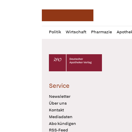
Deutsche Apotheker Ze
Profil
Daz
Politik
Wirtschaft
Pharmazie
Apothe
öffnen
Pur
Abo
öffnen
Deutscher Apotheker Verlag Logo
Service
Newsletter
Über uns
Kontakt
Mediadaten
Abo kündigen
RSS-Feed