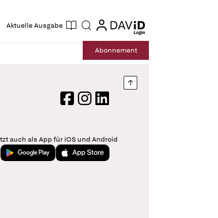
ogin
login
Aktuelle Ausgabe
Suche
Abo
nnement
Nach oben springen
Facebook
Instagram
LinkedIn
tzt auch als App für iOS und Android
Jetzt bei Google Play
Laden im App Store