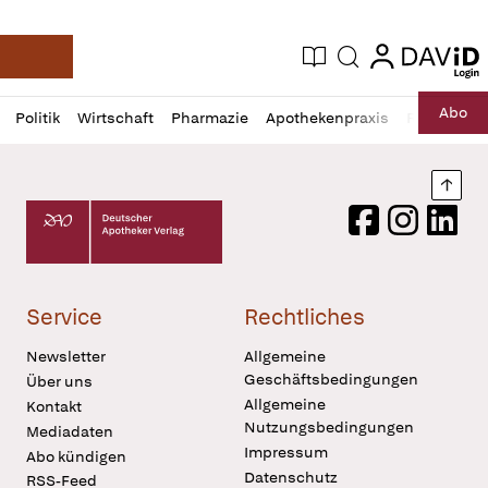
login
login
Aktuelle Ausgabe
Suche
Deutsche Apotheker Zeitung
Profil
Daz
Abo
Politik
Wirtschaft
Pharmazie
Apothekenpraxis
Recht
Sp
öffnen
Pur
Abo
öffnen
Nach
Deutscher Apotheker Verlag Logo
Facebook
Instagram
LinkedI
Service
Rechtliches
Newsletter
Allgemeine
Geschäftsbedingungen
Über uns
Allgemeine
Kontakt
Nutzungsbedingungen
Mediadaten
Impressum
Abo kündigen
Datenschutz
RSS-Feed