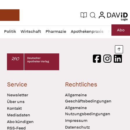
login
login
Aktuelle Ausgabe
Suche
Deutsche Apotheker Zeitung
Profil
Daz
Abo
Politik
Wirtschaft
Pharmazie
Apothekenpraxis
Recht
Sp
öffnen
Pur
Abo
öffnen
Nach
Deutscher Apotheker Verlag Logo
Facebook
Instagram
LinkedI
Service
Rechtliches
Newsletter
Allgemeine
Geschäftsbedingungen
Über uns
Allgemeine
Kontakt
Nutzungsbedingungen
Mediadaten
Impressum
Abo kündigen
Datenschutz
RSS-Feed