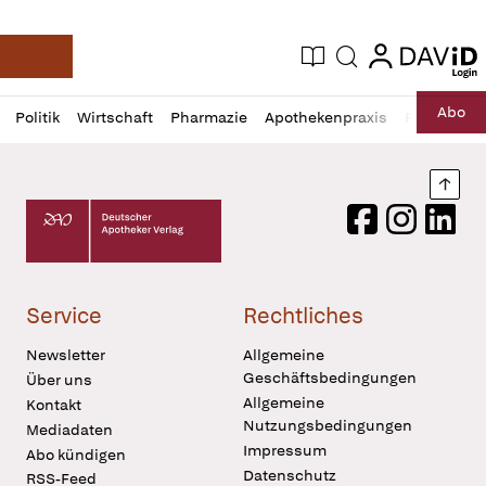
login
login
Aktuelle Ausgabe
Suche
Deutsche Apotheker Zeitung
Profil
Daz
Abo
Politik
Wirtschaft
Pharmazie
Apothekenpraxis
Recht
Sp
öffnen
Pur
Abo
öffnen
Nach
Deutscher Apotheker Verlag Logo
Facebook
Instagram
LinkedI
Service
Rechtliches
Newsletter
Allgemeine
Geschäftsbedingungen
Über uns
Allgemeine
Kontakt
Nutzungsbedingungen
Mediadaten
Impressum
Abo kündigen
Datenschutz
RSS-Feed