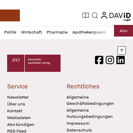
login
login
Aktuelle Ausgabe
Suche
Deutsche Apotheker Zeitung
Profil
Daz
Abo
Politik
Wirtschaft
Pharmazie
Apothekenpraxis
Recht
Sp
öffnen
Pur
Abo
öffnen
Nach
Deutscher Apotheker Verlag Logo
Facebook
Instagram
LinkedI
Service
Rechtliches
Newsletter
Allgemeine
Geschäftsbedingungen
Über uns
Allgemeine
Kontakt
Nutzungsbedingungen
Mediadaten
Impressum
Abo kündigen
Datenschutz
RSS-Feed