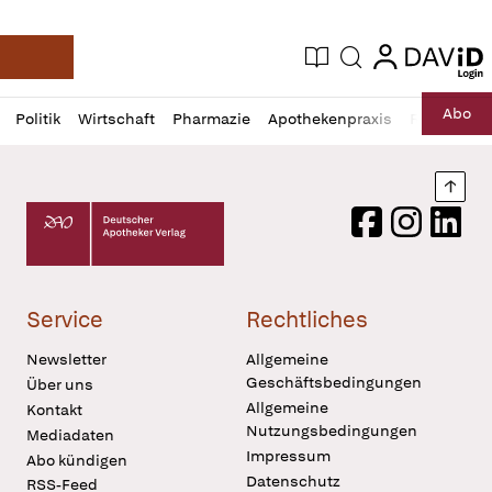
login
login
Aktuelle Ausgabe
Suche
Deutsche Apotheker Zeitung
Profil
Daz
Abo
Politik
Wirtschaft
Pharmazie
Apothekenpraxis
Recht
Sp
öffnen
Pur
Abo
öffnen
Nach
Deutscher Apotheker Verlag Logo
Facebook
Instagram
LinkedI
Service
Rechtliches
Newsletter
Allgemeine
Geschäftsbedingungen
Über uns
Allgemeine
Kontakt
Nutzungsbedingungen
Mediadaten
Impressum
Abo kündigen
Datenschutz
RSS-Feed