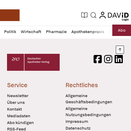
login
login
Aktuelle Ausgabe
Suche
Deutsche Apotheker Zeitung
Profil
Daz
Abo
Politik
Wirtschaft
Pharmazie
Apothekenpraxis
Recht
Sp
öffnen
Pur
Abo
öffnen
Nach
Deutscher Apotheker Verlag Logo
Facebook
Instagram
LinkedI
Service
Rechtliches
Newsletter
Allgemeine
Geschäftsbedingungen
Über uns
Allgemeine
Kontakt
Nutzungsbedingungen
Mediadaten
Impressum
Abo kündigen
Datenschutz
RSS-Feed