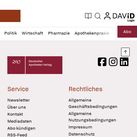
login
login
Aktuelle Ausgabe
Suche
Deutsche Apotheker Zeitung
Profil
Daz
Abo
Politik
Wirtschaft
Pharmazie
Apothekenpraxis
Recht
Sp
öffnen
Pur
Abo
öffnen
Nach
Deutscher Apotheker Verlag Logo
Facebook
Instagram
LinkedI
Service
Rechtliches
Newsletter
Allgemeine
Geschäftsbedingungen
Über uns
Allgemeine
Kontakt
Nutzungsbedingungen
Mediadaten
Impressum
Abo kündigen
Datenschutz
RSS-Feed