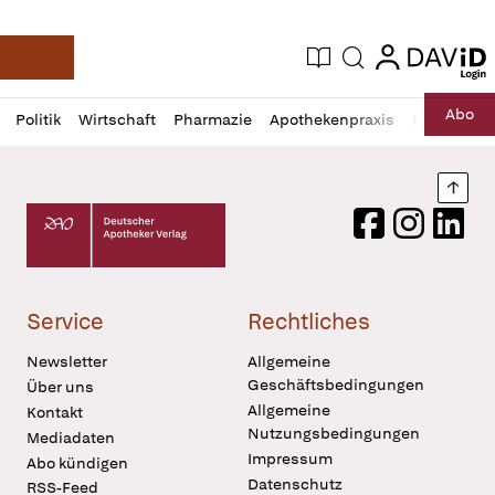
login
login
Aktuelle Ausgabe
Suche
Deutsche Apotheker Zeitung
Profil
Daz
Abo
Politik
Wirtschaft
Pharmazie
Apothekenpraxis
Recht
Sp
öffnen
Pur
Abo
öffnen
Nach
Deutscher Apotheker Verlag Logo
Facebook
Instagram
LinkedI
Service
Rechtliches
Newsletter
Allgemeine
Geschäftsbedingungen
Über uns
Allgemeine
Kontakt
Nutzungsbedingungen
Mediadaten
Impressum
Abo kündigen
Datenschutz
RSS-Feed