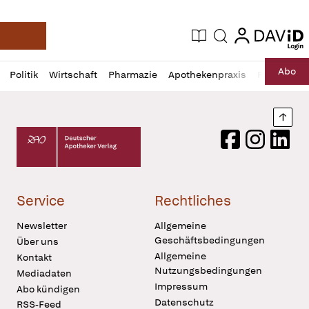
login
login
Aktuelle Ausgabe
Suche
Deutsche Apotheker Zeitung
Profil
Daz
Abo
Politik
Wirtschaft
Pharmazie
Apothekenpraxis
Recht
Sp
öffnen
Pur
Abo
öffnen
Nach
Deutscher Apotheker Verlag Logo
Facebook
Instagram
LinkedI
Service
Rechtliches
Newsletter
Allgemeine
Geschäftsbedingungen
Über uns
Allgemeine
Kontakt
Nutzungsbedingungen
Mediadaten
Impressum
Abo kündigen
Datenschutz
RSS-Feed