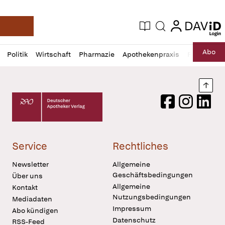
login
login
Aktuelle Ausgabe
Suche
Deutsche Apotheker Zeitung
Profil
Daz
Abo
Politik
Wirtschaft
Pharmazie
Apothekenpraxis
Recht
Sp
öffnen
Pur
Abo
öffnen
Nach
Deutscher Apotheker Verlag Logo
Facebook
Instagram
LinkedI
Service
Rechtliches
Newsletter
Allgemeine
Geschäftsbedingungen
Über uns
Allgemeine
Kontakt
Nutzungsbedingungen
Mediadaten
Impressum
Abo kündigen
Datenschutz
RSS-Feed