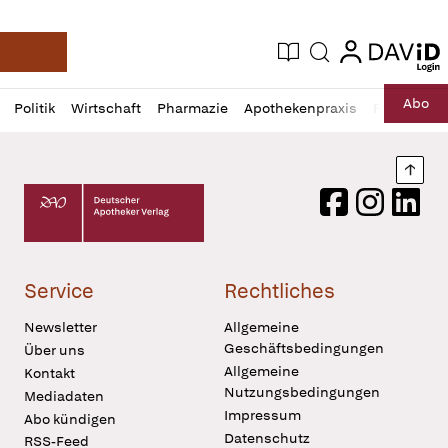
login
login
Aktuelle Ausgabe
Suche
Deutsche Apotheker Zeitung
Profil
Daz
Abo
Politik
Wirtschaft
Pharmazie
Apothekenpraxis
Recht
Sp
öffnen
Pur
Abo
öffnen
Nach
Deutscher Apotheker Verlag Logo
Facebook
Instagram
LinkedI
Service
Rechtliches
Newsletter
Allgemeine
Geschäftsbedingungen
Über uns
Allgemeine
Kontakt
Nutzungsbedingungen
Mediadaten
Impressum
Abo kündigen
Datenschutz
RSS-Feed