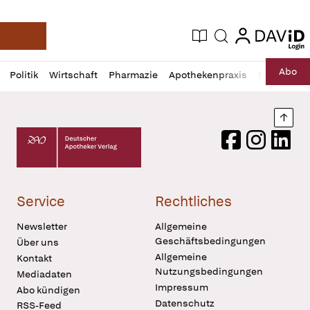
login
login
Aktuelle Ausgabe
Suche
Deutsche Apotheker Zeitung
Profil
Daz
Abo
Politik
Wirtschaft
Pharmazie
Apothekenpraxis
Recht
Sp
öffnen
Pur
Abo
öffnen
Nach
Deutscher Apotheker Verlag Logo
Facebook
Instagram
LinkedI
Service
Rechtliches
Newsletter
Allgemeine
Geschäftsbedingungen
Über uns
Allgemeine
Kontakt
Nutzungsbedingungen
Mediadaten
Impressum
Abo kündigen
Datenschutz
RSS-Feed