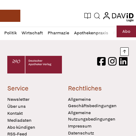
login
login
Aktuelle Ausgabe
Suche
Deutsche Apotheker Zeitung
Profil
Daz
Abo
Politik
Wirtschaft
Pharmazie
Apothekenpraxis
Recht
Sp
öffnen
Pur
Abo
öffnen
Nach
Deutscher Apotheker Verlag Logo
Facebook
Instagram
LinkedI
Service
Rechtliches
Newsletter
Allgemeine
Geschäftsbedingungen
Über uns
Allgemeine
Kontakt
Nutzungsbedingungen
Mediadaten
Impressum
Abo kündigen
Datenschutz
RSS-Feed