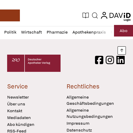
login
login
Aktuelle Ausgabe
Suche
Deutsche Apotheker Zeitung
Profil
Daz
Abo
Politik
Wirtschaft
Pharmazie
Apothekenpraxis
Recht
Sp
öffnen
Pur
Abo
öffnen
Nach
Deutscher Apotheker Verlag Logo
Facebook
Instagram
LinkedI
Service
Rechtliches
Newsletter
Allgemeine
Geschäftsbedingungen
Über uns
Allgemeine
Kontakt
Nutzungsbedingungen
Mediadaten
Impressum
Abo kündigen
Datenschutz
RSS-Feed