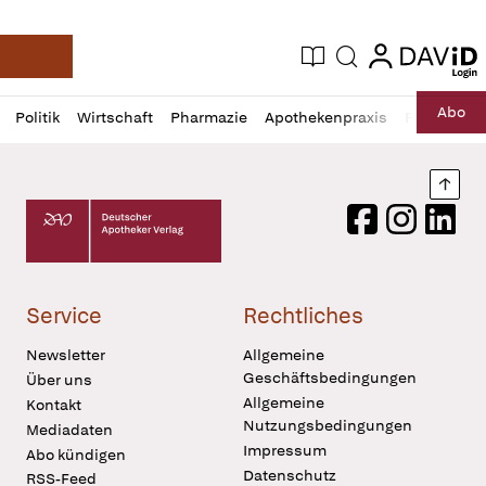
login
login
Aktuelle Ausgabe
Suche
Deutsche Apotheker Zeitung
Profil
Daz
Abo
Politik
Wirtschaft
Pharmazie
Apothekenpraxis
Recht
Sp
öffnen
Pur
Abo
öffnen
Nach
Deutscher Apotheker Verlag Logo
Facebook
Instagram
LinkedI
Service
Rechtliches
Newsletter
Allgemeine
Geschäftsbedingungen
Über uns
Allgemeine
Kontakt
Nutzungsbedingungen
Mediadaten
Impressum
Abo kündigen
Datenschutz
RSS-Feed