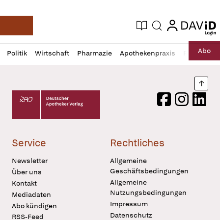
login
login
Aktuelle Ausgabe
Suche
Deutsche Apotheker Zeitung
Profil
Daz
Abo
Politik
Wirtschaft
Pharmazie
Apothekenpraxis
Recht
Sp
öffnen
Pur
Abo
öffnen
Nach
Deutscher Apotheker Verlag Logo
Facebook
Instagram
LinkedI
Service
Rechtliches
Newsletter
Allgemeine
Geschäftsbedingungen
Über uns
Allgemeine
Kontakt
Nutzungsbedingungen
Mediadaten
Impressum
Abo kündigen
Datenschutz
RSS-Feed