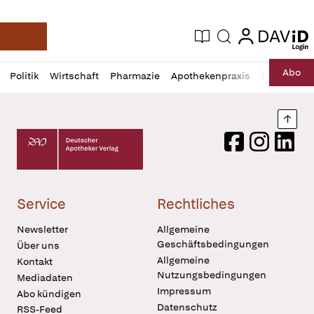
login
login
Aktuelle Ausgabe
Suche
Deutsche Apotheker Zeitung
Profil
Daz
Abo
Politik
Wirtschaft
Pharmazie
Apothekenpraxis
Recht
Sp
öffnen
Pur
Abo
öffnen
Nach
Deutscher Apotheker Verlag Logo
Facebook
Instagram
LinkedI
Service
Rechtliches
Newsletter
Allgemeine
Geschäftsbedingungen
Über uns
Allgemeine
Kontakt
Nutzungsbedingungen
Mediadaten
Impressum
Abo kündigen
Datenschutz
RSS-Feed