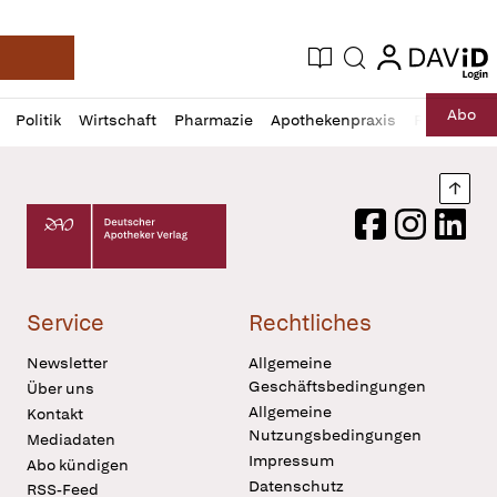
login
login
Aktuelle Ausgabe
Suche
Deutsche Apotheker Zeitung
Profil
Daz
Abo
Politik
Wirtschaft
Pharmazie
Apothekenpraxis
Recht
Sp
öffnen
Pur
Abo
öffnen
Nach
Deutscher Apotheker Verlag Logo
Facebook
Instagram
LinkedI
Service
Rechtliches
Newsletter
Allgemeine
Geschäftsbedingungen
Über uns
Allgemeine
Kontakt
Nutzungsbedingungen
Mediadaten
Impressum
Abo kündigen
Datenschutz
RSS-Feed