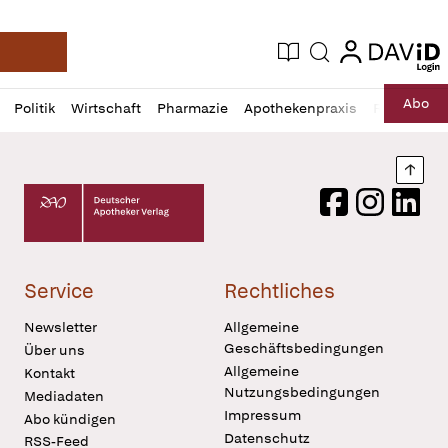
login
login
Aktuelle Ausgabe
Suche
Deutsche Apotheker Zeitung
Profil
Daz
Abo
Politik
Wirtschaft
Pharmazie
Apothekenpraxis
Recht
Sp
öffnen
Pur
Abo
öffnen
Nach
Deutscher Apotheker Verlag Logo
Facebook
Instagram
LinkedI
Service
Rechtliches
Newsletter
Allgemeine
Geschäftsbedingungen
Über uns
Allgemeine
Kontakt
Nutzungsbedingungen
Mediadaten
Impressum
Abo kündigen
Datenschutz
RSS-Feed