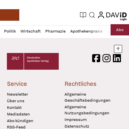
login
login
Aktuelle Ausgabe
Suche
Deutsche Apotheker Zeitung
Profil
Daz
Abo
Politik
Wirtschaft
Pharmazie
Apothekenpraxis
Recht
Sp
öffnen
Pur
Abo
öffnen
Nach
Deutscher Apotheker Verlag Logo
Facebook
Instagram
LinkedI
Service
Rechtliches
Newsletter
Allgemeine
Geschäftsbedingungen
Über uns
Allgemeine
Kontakt
Nutzungsbedingungen
Mediadaten
Impressum
Abo kündigen
Datenschutz
RSS-Feed