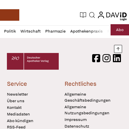
login
login
Aktuelle Ausgabe
Suche
Deutsche Apotheker Zeitung
Profil
Daz
Abo
Politik
Wirtschaft
Pharmazie
Apothekenpraxis
Recht
Sp
öffnen
Pur
Abo
öffnen
Nach
Deutscher Apotheker Verlag Logo
Facebook
Instagram
LinkedI
Service
Rechtliches
Newsletter
Allgemeine
Geschäftsbedingungen
Über uns
Allgemeine
Kontakt
Nutzungsbedingungen
Mediadaten
Impressum
Abo kündigen
Datenschutz
RSS-Feed