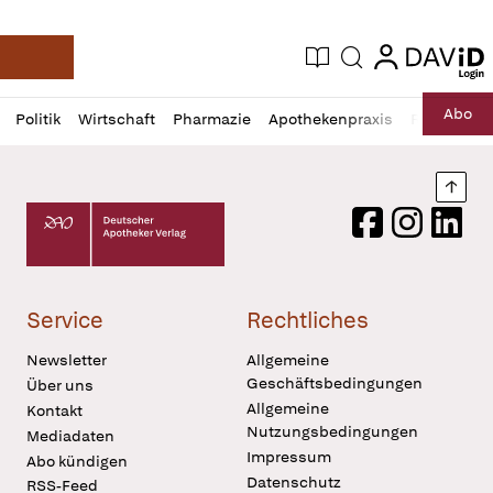
login
login
Aktuelle Ausgabe
Suche
Deutsche Apotheker Zeitung
Profil
Daz
Abo
Politik
Wirtschaft
Pharmazie
Apothekenpraxis
Recht
Sp
öffnen
Pur
Abo
öffnen
Nach
Deutscher Apotheker Verlag Logo
Facebook
Instagram
LinkedI
Service
Rechtliches
Newsletter
Allgemeine
Geschäftsbedingungen
Über uns
Allgemeine
Kontakt
Nutzungsbedingungen
Mediadaten
Impressum
Abo kündigen
Datenschutz
RSS-Feed