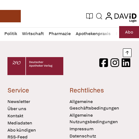
login
login
Aktuelle Ausgabe
Suche
Deutsche Apotheker Zeitung
Profil
Daz
Abo
Politik
Wirtschaft
Pharmazie
Apothekenpraxis
Recht
Sp
öffnen
Pur
Abo
öffnen
Nach
Deutscher Apotheker Verlag Logo
Facebook
Instagram
LinkedI
Service
Rechtliches
Newsletter
Allgemeine
Geschäftsbedingungen
Über uns
Allgemeine
Kontakt
Nutzungsbedingungen
Mediadaten
Impressum
Abo kündigen
Datenschutz
RSS-Feed