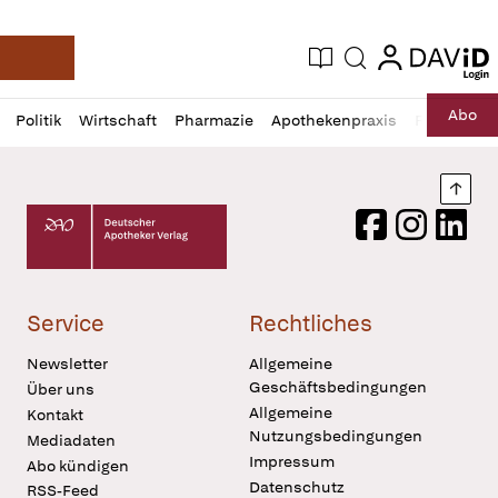
login
login
Aktuelle Ausgabe
Suche
Deutsche Apotheker Zeitung
Profil
Daz
Abo
Politik
Wirtschaft
Pharmazie
Apothekenpraxis
Recht
Sp
öffnen
Pur
Abo
öffnen
Nach
Deutscher Apotheker Verlag Logo
Facebook
Instagram
LinkedI
Service
Rechtliches
Newsletter
Allgemeine
Geschäftsbedingungen
Über uns
Allgemeine
Kontakt
Nutzungsbedingungen
Mediadaten
Impressum
Abo kündigen
Datenschutz
RSS-Feed