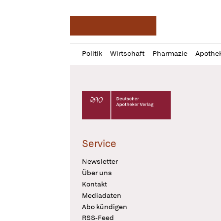
Deutsche Apotheker Ze
Profil
Daz
Politik
Wirtschaft
Pharmazie
Apothe
öffnen
Pur
Abo
öffnen
Deutscher Apotheker Verlag Logo
Service
Newsletter
Über uns
Kontakt
Mediadaten
Abo kündigen
RSS-Feed