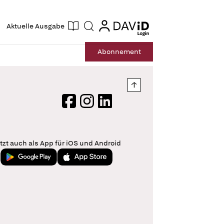
ogin
login
Aktuelle Ausgabe
Suche
Abo
nnement
Nach oben springen
Facebook
Instagram
LinkedIn
tzt auch als App für iOS und Android
Jetzt bei Google Play
Laden im App Store