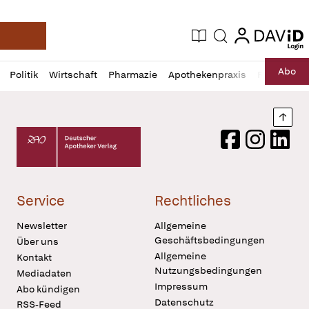
login
login
Aktuelle Ausgabe
Suche
Deutsche Apotheker Zeitung
Profil
Daz
Abo
Politik
Wirtschaft
Pharmazie
Apothekenpraxis
Recht
Sp
öffnen
Pur
Abo
öffnen
Nach
Deutscher Apotheker Verlag Logo
Facebook
Instagram
LinkedI
Service
Rechtliches
Newsletter
Allgemeine
Geschäftsbedingungen
Über uns
Allgemeine
Kontakt
Nutzungsbedingungen
Mediadaten
Impressum
Abo kündigen
Datenschutz
RSS-Feed