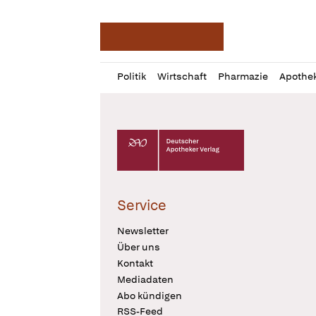
Deutsche Apotheker Ze
Profil
Daz
Politik
Wirtschaft
Pharmazie
Apothe
öffnen
Pur
Abo
öffnen
Deutscher Apotheker Verlag Logo
Service
Newsletter
Über uns
Kontakt
Mediadaten
Abo kündigen
RSS-Feed