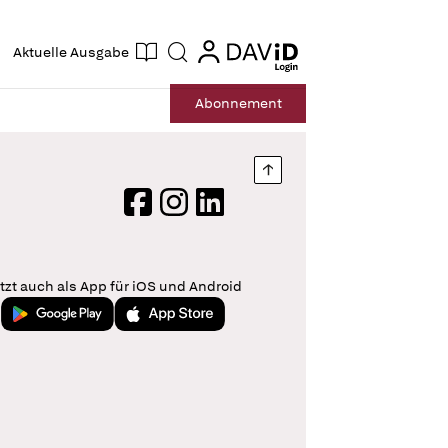
ogin
login
Aktuelle Ausgabe
Suche
Abo
nnement
Nach oben springen
Facebook
Instagram
LinkedIn
tzt auch als App für iOS und Android
Jetzt bei Google Play
Laden im App Store