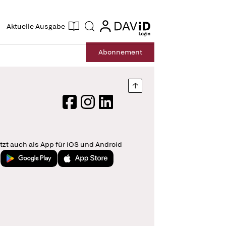
ogin
login
Aktuelle Ausgabe
Suche
Abo
nnement
Nach oben springen
Facebook
Instagram
LinkedIn
tzt auch als App für iOS und Android
Jetzt bei Google Play
Laden im App Store