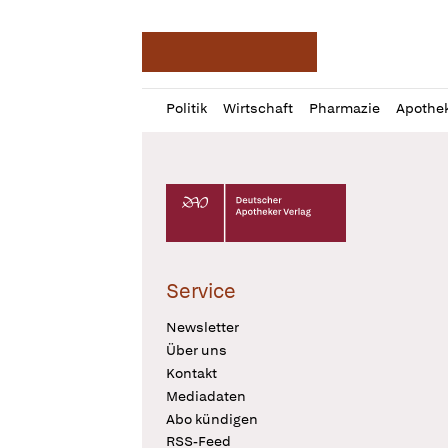
Deutsche Apotheker Ze
Profil
Daz
Politik
Wirtschaft
Pharmazie
Apothe
öffnen
Pur
Abo
öffnen
Deutscher Apotheker Verlag Logo
Service
Newsletter
Über uns
Kontakt
Mediadaten
Abo kündigen
RSS-Feed