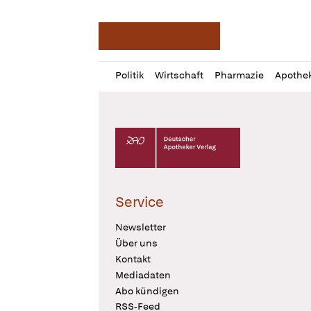
Deutsche Apotheker Ze
Profil
Daz
Politik
Wirtschaft
Pharmazie
Apothe
öffnen
Pur
Abo
öffnen
Deutscher Apotheker Verlag Logo
Service
Newsletter
Über uns
Kontakt
Mediadaten
Abo kündigen
RSS-Feed