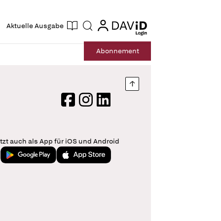
ogin
login
Aktuelle Ausgabe
Suche
Abo
nnement
Nach oben springen
Facebook
Instagram
LinkedIn
tzt auch als App für iOS und Android
Jetzt bei Google Play
Laden im App Store