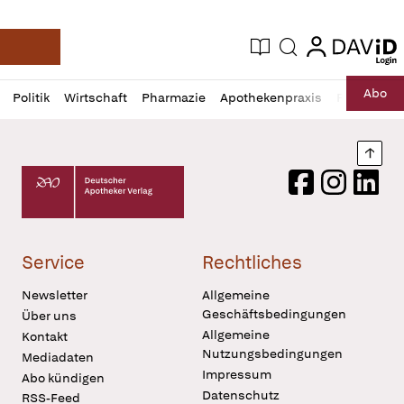
login
login
Aktuelle Ausgabe
Suche
Deutsche Apotheker Zeitung
Profil
Daz
Abo
Politik
Wirtschaft
Pharmazie
Apothekenpraxis
Recht
Sp
öffnen
Pur
Abo
öffnen
Nach
Deutscher Apotheker Verlag Logo
Facebook
Instagram
LinkedI
Service
Rechtliches
Newsletter
Allgemeine
Geschäftsbedingungen
Über uns
Allgemeine
Kontakt
Nutzungsbedingungen
Mediadaten
Impressum
Abo kündigen
Datenschutz
RSS-Feed