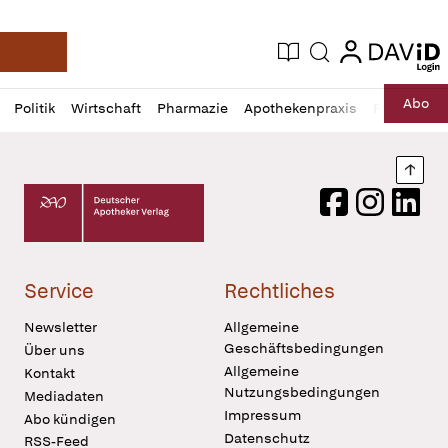
login
login
Aktuelle Ausgabe
Suche
Deutsche Apotheker Zeitung
Profil
Daz
Abo
Politik
Wirtschaft
Pharmazie
Apothekenpraxis
Recht
Sp
öffnen
Pur
Abo
öffnen
Nach
Deutscher Apotheker Verlag Logo
Facebook
Instagram
LinkedI
Service
Rechtliches
Newsletter
Allgemeine
Geschäftsbedingungen
Über uns
Allgemeine
Kontakt
Nutzungsbedingungen
Mediadaten
Impressum
Abo kündigen
Datenschutz
RSS-Feed