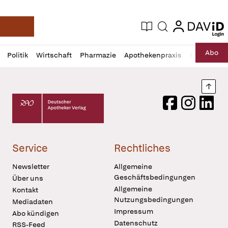
login
login
Aktuelle Ausgabe
Suche
Deutsche Apotheker Zeitung
Profil
Daz
Abo
Politik
Wirtschaft
Pharmazie
Apothekenpraxis
Recht
Sp
öffnen
Pur
Abo
öffnen
Nach
Deutscher Apotheker Verlag Logo
Facebook
Instagram
LinkedI
Service
Rechtliches
Newsletter
Allgemeine
Geschäftsbedingungen
Über uns
Allgemeine
Kontakt
Nutzungsbedingungen
Mediadaten
Impressum
Abo kündigen
Datenschutz
RSS-Feed