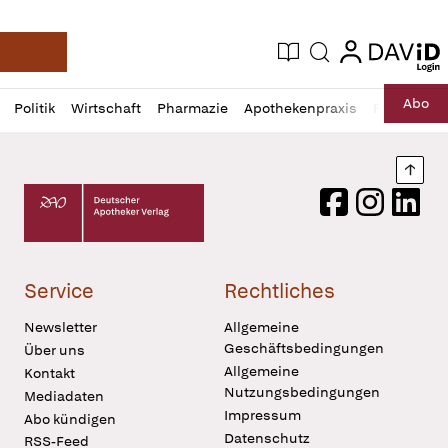
login
login
Aktuelle Ausgabe
Suche
Deutsche Apotheker Zeitung
Profil
Daz
Abo
Politik
Wirtschaft
Pharmazie
Apothekenpraxis
Recht
Sp
öffnen
Pur
Abo
öffnen
Nach
Deutscher Apotheker Verlag Logo
Facebook
Instagram
LinkedI
Service
Rechtliches
Newsletter
Allgemeine
Geschäftsbedingungen
Über uns
Allgemeine
Kontakt
Nutzungsbedingungen
Mediadaten
Impressum
Abo kündigen
Datenschutz
RSS-Feed