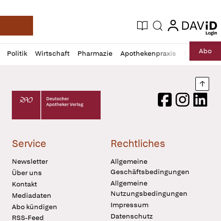
login
login
Aktuelle Ausgabe
Suche
Deutsche Apotheker Zeitung
Profil
Daz
Abo
Politik
Wirtschaft
Pharmazie
Apothekenpraxis
Recht
Sp
öffnen
Pur
Abo
öffnen
Nach
Deutscher Apotheker Verlag Logo
Facebook
Instagram
LinkedI
Service
Rechtliches
Newsletter
Allgemeine
Geschäftsbedingungen
Über uns
Allgemeine
Kontakt
Nutzungsbedingungen
Mediadaten
Impressum
Abo kündigen
Datenschutz
RSS-Feed