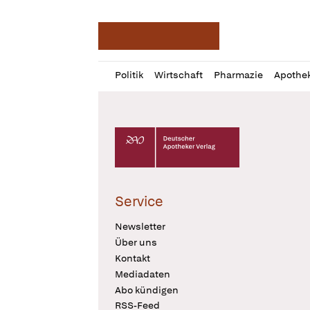
Deutsche Apotheker Ze
Profil
Daz
Politik
Wirtschaft
Pharmazie
Apothe
öffnen
Pur
Abo
öffnen
Deutscher Apotheker Verlag Logo
Service
Newsletter
Über uns
Kontakt
Mediadaten
Abo kündigen
RSS-Feed