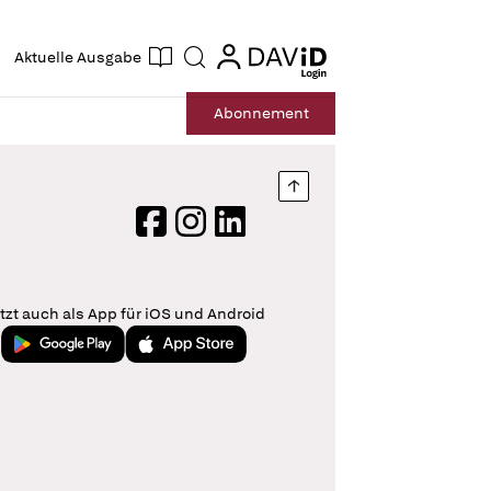
ogin
login
Aktuelle Ausgabe
Suche
Abo
nnement
Nach oben springen
Facebook
Instagram
LinkedIn
tzt auch als App für iOS und Android
Jetzt bei Google Play
Laden im App Store