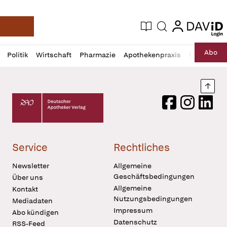
login
login
Aktuelle Ausgabe
Suche
Deutsche Apotheker Zeitung
Profil
Daz
Abo
Politik
Wirtschaft
Pharmazie
Apothekenpraxis
Recht
Sp
öffnen
Pur
Abo
öffnen
Nach
Deutscher Apotheker Verlag Logo
Facebook
Instagram
LinkedI
Service
Rechtliches
Newsletter
Allgemeine
Geschäftsbedingungen
Über uns
Allgemeine
Kontakt
Nutzungsbedingungen
Mediadaten
Impressum
Abo kündigen
Datenschutz
RSS-Feed